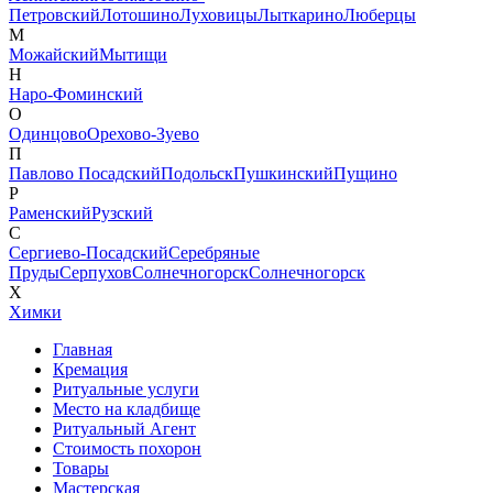
Петровский
Лотошино
Луховицы
Лыткарино
Люберцы
М
Можайский
Мытищи
Н
Наро-Фоминский
О
Одинцово
Орехово-Зуево
П
Павлово Посадский
Подольск
Пушкинский
Пущино
Р
Раменский
Рузский
С
Сергиево-Посадский
Серебряные
Пруды
Серпухов
Солнечногорск
Солнечногорск
Х
Химки
Главная
Кремация
Ритуальные услуги
Место на кладбище
Ритуальный Агент
Стоимость похорон
Товары
Мастерская