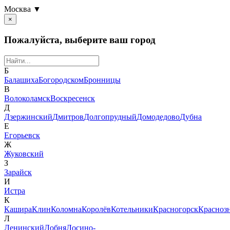
Москва ▼
×
Пожалуйста, выберите ваш город
Б
Балашиха
Богородском
Бронницы
В
Волоколамск
Воскресенск
Д
Дзержинский
Дмитров
Долгопрудный
Домодедово
Дубна
Е
Егорьевск
Ж
Жуковский
З
Зарайск
И
Истра
К
Кашира
Клин
Коломна
Королёв
Котельники
Красногорск
Красноз
Л
Ленинский
Лобня
Лосино-