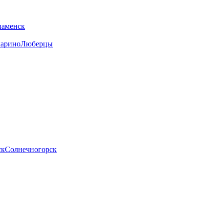
наменск
арино
Люберцы
ск
Солнечногорск