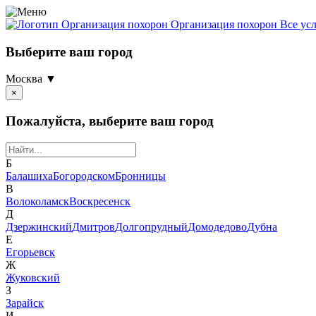
Организация похорон
Организация похорон Все ус
Выберите ваш город
Москва ▼
×
Пожалуйста, выберите ваш город
Б
Балашиха
Богородском
Бронницы
В
Волоколамск
Воскресенск
Д
Дзержинский
Дмитров
Долгопрудный
Домодедово
Дубна
Е
Егорьевск
Ж
Жуковский
З
Зарайск
И