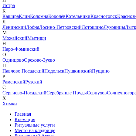
Истра
К
Кашира
Клин
Коломна
Королёв
Котельники
Красногорск
Красноз
Л
Ленинский
Лобня
Лосино-Петровский
Лотошино
Луховицы
Лытк
М
Можайский
Мытищи
Н
Наро-Фоминский
О
Одинцово
Орехово-Зуево
П
Павлово Посадский
Подольск
Пушкинский
Пущино
Р
Раменский
Рузский
С
Сергиево-Посадский
Серебряные Пруды
Серпухов
Солнечногор
Х
Химки
Главная
Кремация
Ритуальные услуги
Место на кладбище
Ритуальный Агент