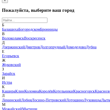
×
Пожалуйста, выберите ваш город
Б
Балашиха
Богородском
Бронницы
В
Волоколамск
Воскресенск
Д
Дзержинский
Дмитров
Долгопрудный
Домодедово
Дубна
Е
Егорьевск
Ж
Жуковский
З
Зарайск
И
Истра
К
Кашира
Клин
Коломна
Королёв
Котельники
Красногорск
Красноз
Л
Ленинский
Лобня
Лосино-Петровский
Лотошино
Луховицы
Лытк
М
Можайский
Мытищи