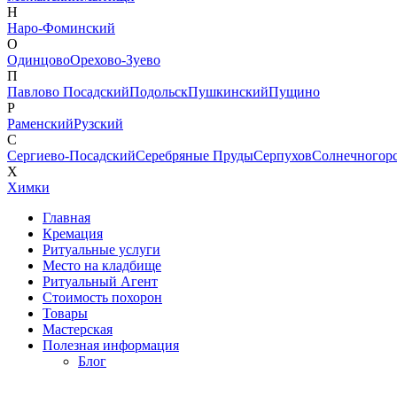
Н
Наро-Фоминский
О
Одинцово
Орехово-Зуево
П
Павлово Посадский
Подольск
Пушкинский
Пущино
Р
Раменский
Рузский
С
Сергиево-Посадский
Серебряные Пруды
Серпухов
Солнечногор
Х
Химки
Главная
Кремация
Ритуальные услуги
Место на кладбище
Ритуальный Агент
Стоимость похорон
Товары
Мастерская
Полезная информация
Блог