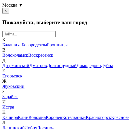
Москва ▼
×
Пожалуйста, выберите ваш город
Б
Балашиха
Богородском
Бронницы
В
Волоколамск
Воскресенск
Д
Дзержинский
Дмитров
Долгопрудный
Домодедово
Дубна
Е
Егорьевск
Ж
Жуковский
З
Зарайск
И
Истра
К
Кашира
Клин
Коломна
Королёв
Котельники
Красногорск
Красноз
Л
Ленинский
Лобня
Лосино-