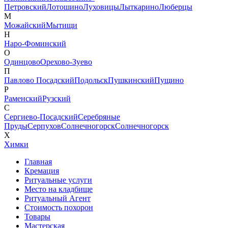
Петровский
Лотошино
Луховицы
Лыткарино
Люберцы
М
Можайский
Мытищи
Н
Наро-Фоминский
О
Одинцово
Орехово-Зуево
П
Павлово Посадский
Подольск
Пушкинский
Пущино
Р
Раменский
Рузский
С
Сергиево-Посадский
Серебряные
Пруды
Серпухов
Солнечногорск
Солнечногорск
Х
Химки
Главная
Кремация
Ритуальные услуги
Место на кладбище
Ритуальный Агент
Стоимость похорон
Товары
Мастерская