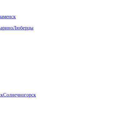
наменск
арино
Люберцы
ск
Солнечногорск