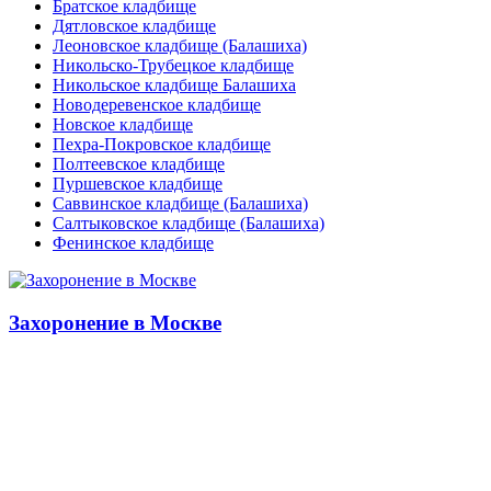
Братское кладбище
Дятловское кладбище
Леоновское кладбище (Балашиха)
Никольско-Трубецкое кладбище
Никольское кладбище Балашиха
Новодеревенское кладбище
Новское кладбище
Пехра-Покровское кладбище
Полтеевское кладбище
Пуршевское кладбище
Саввинское кладбище (Балашиха)
Салтыковское кладбище (Балашиха)
Фенинское кладбище
Захоронение в Москве