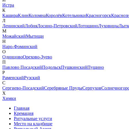
Истра
К
Кашира
Клин
Коломна
Королёв
Котельники
Красногорск
Красноз
Л
Ленинский
Лобня
Лосино-Петровский
Лотошино
Луховицы
Лытк
М
Можайский
Мытищи
Н
Наро-Фоминский
О
Одинцово
Орехово-Зуево
П
Павлово Посадский
Подольск
Пушкинский
Пущино
Р
Раменский
Рузский
С
Сергиево-Посадский
Серебряные Пруды
Серпухов
Солнечногор
Х
Химки
Главная
Кремация
Ритуальные услуги
Место на кладбище
Ритуальный Агент