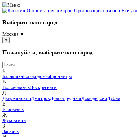
Организация похорон
Организация похорон Все ус
Выберите ваш город
Москва ▼
×
Пожалуйста, выберите ваш город
Б
Балашиха
Богородском
Бронницы
В
Волоколамск
Воскресенск
Д
Дзержинский
Дмитров
Долгопрудный
Домодедово
Дубна
Е
Егорьевск
Ж
Жуковский
З
Зарайск
И