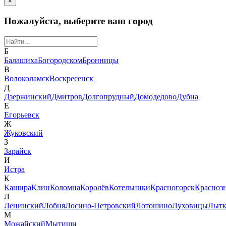
×
Пожалуйста, выберите ваш город
Б
Балашиха
Богородском
Бронницы
В
Волоколамск
Воскресенск
Д
Дзержинский
Дмитров
Долгопрудный
Домодедово
Дубна
Е
Егорьевск
Ж
Жуковский
З
Зарайск
И
Истра
К
Кашира
Клин
Коломна
Королёв
Котельники
Красногорск
Красноз
Л
Ленинский
Лобня
Лосино-Петровский
Лотошино
Луховицы
Лытк
М
Можайский
Мытищи