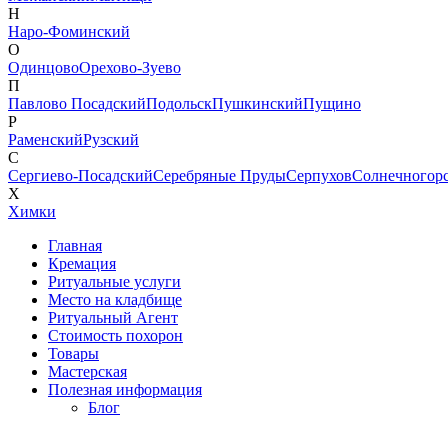
Н
Наро-Фоминский
О
Одинцово
Орехово-Зуево
П
Павлово Посадский
Подольск
Пушкинский
Пущино
Р
Раменский
Рузский
С
Сергиево-Посадский
Серебряные Пруды
Серпухов
Солнечногор
Х
Химки
Главная
Кремация
Ритуальные услуги
Место на кладбище
Ритуальный Агент
Стоимость похорон
Товары
Мастерская
Полезная информация
Блог