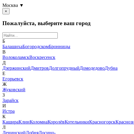
Москва ▼
×
Пожалуйста, выберите ваш город
Б
Балашиха
Богородском
Бронницы
В
Волоколамск
Воскресенск
Д
Дзержинский
Дмитров
Долгопрудный
Домодедово
Дубна
Е
Егорьевск
Ж
Жуковский
З
Зарайск
И
Истра
К
Кашира
Клин
Коломна
Королёв
Котельники
Красногорск
Красноз
Л
Ленинский
Лобня
Лосино-