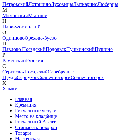
Петровский
Лотошино
Луховицы
Лыткарино
Люберцы
М
Можайский
Мытищи
Н
Наро-Фоминский
О
Одинцово
Орехово-Зуево
П
Павлово Посадский
Подольск
Пушкинский
Пущино
Р
Раменский
Рузский
С
Сергиево-Посадский
Серебряные
Пруды
Серпухов
Солнечногорск
Солнечногорск
Х
Химки
Главная
Кремация
Ритуальные услуги
Место на кладбище
Ритуальный Агент
Стоимость похорон
Товары
Мастерская