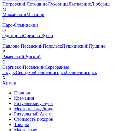
Петровский
Лотошино
Луховицы
Лыткарино
Люберцы
М
Можайский
Мытищи
Н
Наро-Фоминский
О
Одинцово
Орехово-Зуево
П
Павлово Посадский
Подольск
Пушкинский
Пущино
Р
Раменский
Рузский
С
Сергиево-Посадский
Серебряные
Пруды
Серпухов
Солнечногорск
Солнечногорск
Х
Химки
Главная
Кремация
Ритуальные услуги
Место на кладбище
Ритуальный Агент
Стоимость похорон
Товары
Мастерская