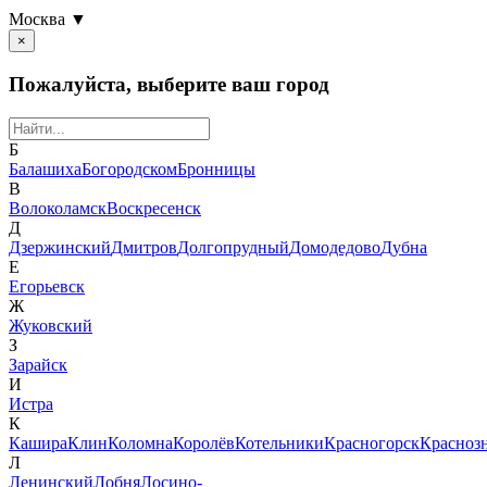
Москва ▼
×
Пожалуйста, выберите ваш город
Б
Балашиха
Богородском
Бронницы
В
Волоколамск
Воскресенск
Д
Дзержинский
Дмитров
Долгопрудный
Домодедово
Дубна
Е
Егорьевск
Ж
Жуковский
З
Зарайск
И
Истра
К
Кашира
Клин
Коломна
Королёв
Котельники
Красногорск
Красноз
Л
Ленинский
Лобня
Лосино-