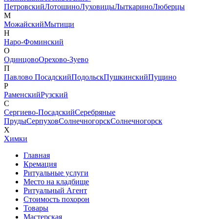
Петровский
Лотошино
Луховицы
Лыткарино
Люберцы
М
Можайский
Мытищи
Н
Наро-Фоминский
О
Одинцово
Орехово-Зуево
П
Павлово Посадский
Подольск
Пушкинский
Пущино
Р
Раменский
Рузский
С
Сергиево-Посадский
Серебряные
Пруды
Серпухов
Солнечногорск
Солнечногорск
Х
Химки
Главная
Кремация
Ритуальные услуги
Место на кладбище
Ритуальный Агент
Стоимость похорон
Товары
Мастерская