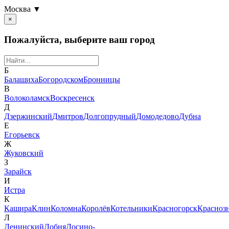
Москва ▼
×
Пожалуйста, выберите ваш город
Б
Балашиха
Богородском
Бронницы
В
Волоколамск
Воскресенск
Д
Дзержинский
Дмитров
Долгопрудный
Домодедово
Дубна
Е
Егорьевск
Ж
Жуковский
З
Зарайск
И
Истра
К
Кашира
Клин
Коломна
Королёв
Котельники
Красногорск
Красноз
Л
Ленинский
Лобня
Лосино-