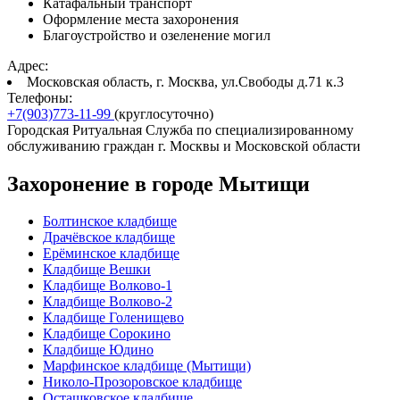
Катафальный транспорт
Оформление места захоронения
Благоустройство и озеленение могил
Адрес:
Московская область, г. Москва, ул.Свободы д.71 к.3
Телефоны:
+7(903)773-11-99
(круглосуточно)
Городская Ритуальная Служба по специализированному
обслуживанию граждан г. Москвы и Московской области
Захоронение в городе Мытищи
Болтинское кладбище
Драчёвское кладбище
Ерёминское кладбище
Кладбище Вешки
Кладбище Волково-1
Кладбище Волково-2
Кладбище Голенищево
Кладбище Сорокино
Кладбище Юдино
Марфинское кладбище (Мытищи)
Николо-Прозоровское кладбище
Осташковское кладбище