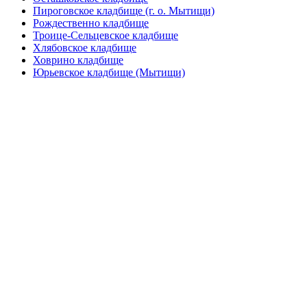
Пироговское кладбище (г. о. Мытищи)
Рождественно кладбище
Троице-Сельцевское кладбище
Хлябовское кладбище
Ховрино кладбище
Юрьевское кладбище (Мытищи)