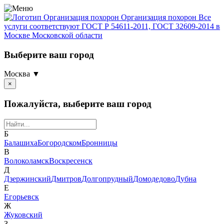
Организация похорон
Организация похорон Все
услуги соответствуют ГОСТ Р 54611-2011, ГОСТ 32609-2014 в
Москве Московской области
Выберите ваш город
Москва ▼
×
Пожалуйста, выберите ваш город
Б
Балашиха
Богородском
Бронницы
В
Волоколамск
Воскресенск
Д
Дзержинский
Дмитров
Долгопрудный
Домодедово
Дубна
Е
Егорьевск
Ж
Жуковский
З