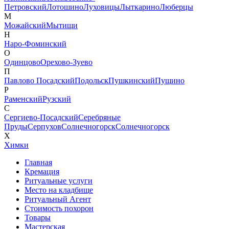
Петровский
Лотошино
Луховицы
Лыткарино
Люберцы
М
Можайский
Мытищи
Н
Наро-Фоминский
О
Одинцово
Орехово-Зуево
П
Павлово Посадский
Подольск
Пушкинский
Пущино
Р
Раменский
Рузский
С
Сергиево-Посадский
Серебряные
Пруды
Серпухов
Солнечногорск
Солнечногорск
Х
Химки
Главная
Кремация
Ритуальные услуги
Место на кладбище
Ритуальный Агент
Стоимость похорон
Товары
Мастерская