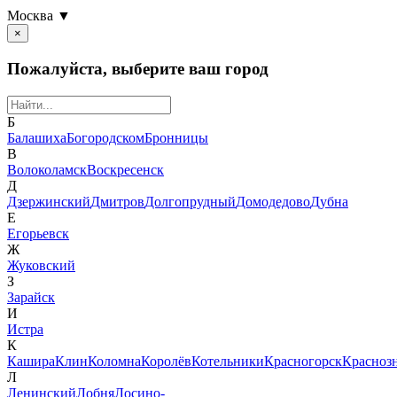
Москва ▼
×
Пожалуйста, выберите ваш город
Б
Балашиха
Богородском
Бронницы
В
Волоколамск
Воскресенск
Д
Дзержинский
Дмитров
Долгопрудный
Домодедово
Дубна
Е
Егорьевск
Ж
Жуковский
З
Зарайск
И
Истра
К
Кашира
Клин
Коломна
Королёв
Котельники
Красногорск
Красноз
Л
Ленинский
Лобня
Лосино-