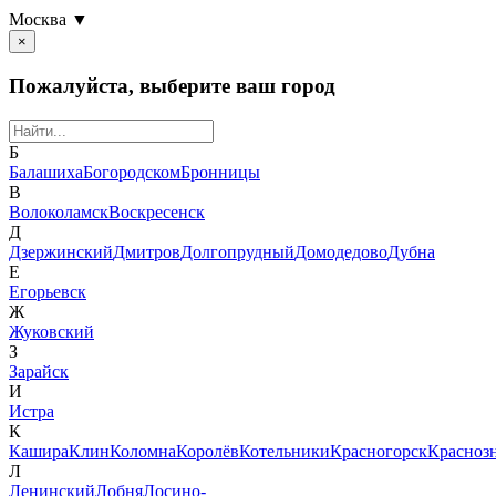
Москва ▼
×
Пожалуйста, выберите ваш город
Б
Балашиха
Богородском
Бронницы
В
Волоколамск
Воскресенск
Д
Дзержинский
Дмитров
Долгопрудный
Домодедово
Дубна
Е
Егорьевск
Ж
Жуковский
З
Зарайск
И
Истра
К
Кашира
Клин
Коломна
Королёв
Котельники
Красногорск
Красноз
Л
Ленинский
Лобня
Лосино-