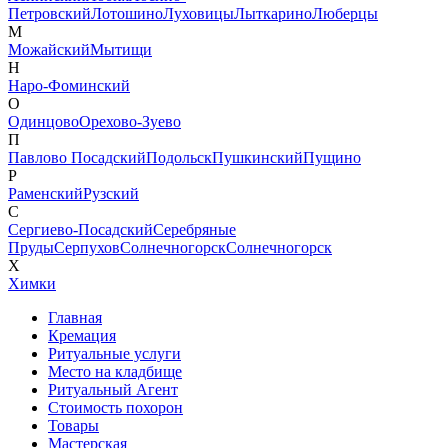
Петровский
Лотошино
Луховицы
Лыткарино
Люберцы
М
Можайский
Мытищи
Н
Наро-Фоминский
О
Одинцово
Орехово-Зуево
П
Павлово Посадский
Подольск
Пушкинский
Пущино
Р
Раменский
Рузский
С
Сергиево-Посадский
Серебряные
Пруды
Серпухов
Солнечногорск
Солнечногорск
Х
Химки
Главная
Кремация
Ритуальные услуги
Место на кладбище
Ритуальный Агент
Стоимость похорон
Товары
Мастерская