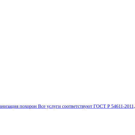
анизация похорон Все услуги соответствуют ГОСТ Р 54611-2011