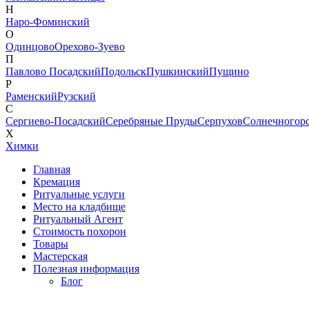
Н
Наро-Фоминский
О
Одинцово
Орехово-Зуево
П
Павлово Посадский
Подольск
Пушкинский
Пущино
Р
Раменский
Рузский
С
Сергиево-Посадский
Серебряные Пруды
Серпухов
Солнечногор
Х
Химки
Главная
Кремация
Ритуальные услуги
Место на кладбище
Ритуальный Агент
Стоимость похорон
Товары
Мастерская
Полезная информация
Блог