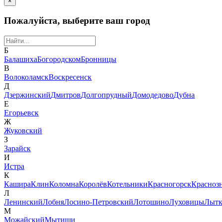
×
Пожалуйста, выберите ваш город
Б
Балашиха
Богородском
Бронницы
В
Волоколамск
Воскресенск
Д
Дзержинский
Дмитров
Долгопрудный
Домодедово
Дубна
Е
Егорьевск
Ж
Жуковский
З
Зарайск
И
Истра
К
Кашира
Клин
Коломна
Королёв
Котельники
Красногорск
Красноз
Л
Ленинский
Лобня
Лосино-Петровский
Лотошино
Луховицы
Лытк
М
Можайский
Мытищи