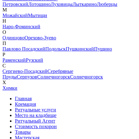
Петровский
Лотошино
Луховицы
Лыткарино
Люберцы
М
Можайский
Мытищи
Н
Наро-Фоминский
О
Одинцово
Орехово-Зуево
П
Павлово Посадский
Подольск
Пушкинский
Пущино
Р
Раменский
Рузский
С
Сергиево-Посадский
Серебряные
Пруды
Серпухов
Солнечногорск
Солнечногорск
Х
Химки
Главная
Кремация
Ритуальные услуги
Место на кладбище
Ритуальный Агент
Стоимость похорон
Товары
Мастерская