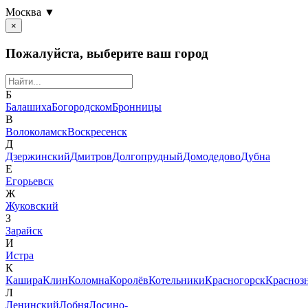
Москва ▼
×
Пожалуйста, выберите ваш город
Б
Балашиха
Богородском
Бронницы
В
Волоколамск
Воскресенск
Д
Дзержинский
Дмитров
Долгопрудный
Домодедово
Дубна
Е
Егорьевск
Ж
Жуковский
З
Зарайск
И
Истра
К
Кашира
Клин
Коломна
Королёв
Котельники
Красногорск
Красноз
Л
Ленинский
Лобня
Лосино-