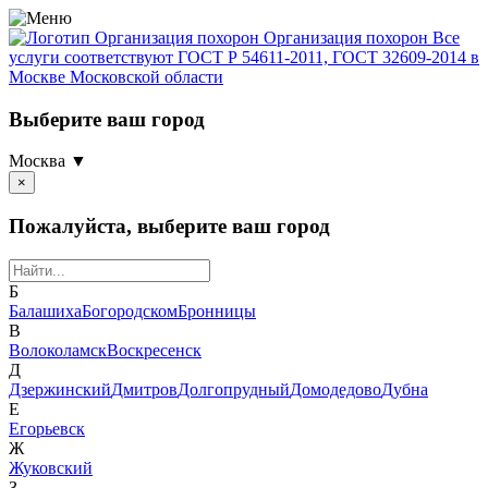
Организация похорон
Организация похорон Все
услуги соответствуют ГОСТ Р 54611-2011, ГОСТ 32609-2014 в
Москве Московской области
Выберите ваш город
Москва ▼
×
Пожалуйста, выберите ваш город
Б
Балашиха
Богородском
Бронницы
В
Волоколамск
Воскресенск
Д
Дзержинский
Дмитров
Долгопрудный
Домодедово
Дубна
Е
Егорьевск
Ж
Жуковский
З