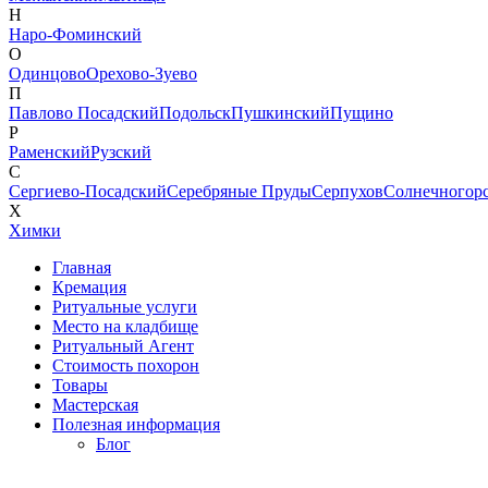
Н
Наро-Фоминский
О
Одинцово
Орехово-Зуево
П
Павлово Посадский
Подольск
Пушкинский
Пущино
Р
Раменский
Рузский
С
Сергиево-Посадский
Серебряные Пруды
Серпухов
Солнечногор
Х
Химки
Главная
Кремация
Ритуальные услуги
Место на кладбище
Ритуальный Агент
Стоимость похорон
Товары
Мастерская
Полезная информация
Блог