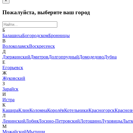
×
Пожалуйста, выберите ваш город
Б
Балашиха
Богородском
Бронницы
В
Волоколамск
Воскресенск
Д
Дзержинский
Дмитров
Долгопрудный
Домодедово
Дубна
Е
Егорьевск
Ж
Жуковский
З
Зарайск
И
Истра
К
Кашира
Клин
Коломна
Королёв
Котельники
Красногорск
Красноз
Л
Ленинский
Лобня
Лосино-Петровский
Лотошино
Луховицы
Лытк
М
Можайский
Мытищи