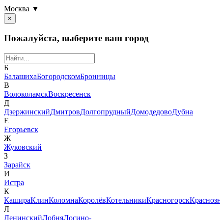
Москва ▼
×
Пожалуйста, выберите ваш город
Б
Балашиха
Богородском
Бронницы
В
Волоколамск
Воскресенск
Д
Дзержинский
Дмитров
Долгопрудный
Домодедово
Дубна
Е
Егорьевск
Ж
Жуковский
З
Зарайск
И
Истра
К
Кашира
Клин
Коломна
Королёв
Котельники
Красногорск
Красноз
Л
Ленинский
Лобня
Лосино-