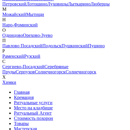
Петровский
Лотошино
Луховицы
Лыткарино
Люберцы
М
Можайский
Мытищи
Н
Наро-Фоминский
О
Одинцово
Орехово-Зуево
П
Павлово Посадский
Подольск
Пушкинский
Пущино
Р
Раменский
Рузский
С
Сергиево-Посадский
Серебряные
Пруды
Серпухов
Солнечногорск
Солнечногорск
Х
Химки
Главная
Кремация
Ритуальные услуги
Место на кладбище
Ритуальный Агент
Стоимость похорон
Товары
Мастерская