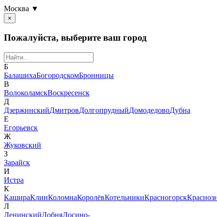
Москва ▼
×
Пожалуйста, выберите ваш город
Б
Балашиха
Богородском
Бронницы
В
Волоколамск
Воскресенск
Д
Дзержинский
Дмитров
Долгопрудный
Домодедово
Дубна
Е
Егорьевск
Ж
Жуковский
З
Зарайск
И
Истра
К
Кашира
Клин
Коломна
Королёв
Котельники
Красногорск
Красноз
Л
Ленинский
Лобня
Лосино-