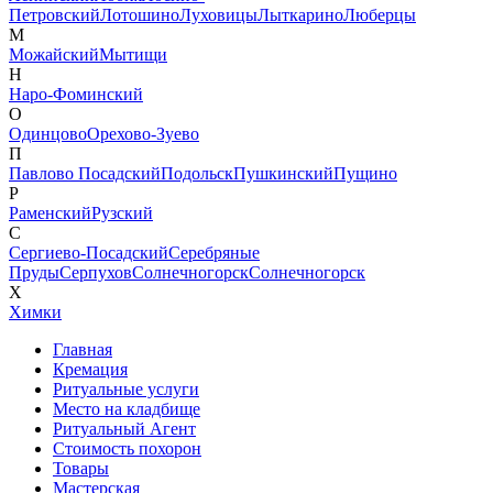
Петровский
Лотошино
Луховицы
Лыткарино
Люберцы
М
Можайский
Мытищи
Н
Наро-Фоминский
О
Одинцово
Орехово-Зуево
П
Павлово Посадский
Подольск
Пушкинский
Пущино
Р
Раменский
Рузский
С
Сергиево-Посадский
Серебряные
Пруды
Серпухов
Солнечногорск
Солнечногорск
Х
Химки
Главная
Кремация
Ритуальные услуги
Место на кладбище
Ритуальный Агент
Стоимость похорон
Товары
Мастерская