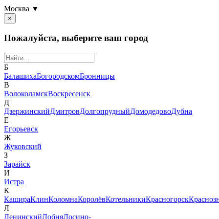
Москва ▼
×
Пожалуйста, выберите ваш город
Б
Балашиха
Богородском
Бронницы
В
Волоколамск
Воскресенск
Д
Дзержинский
Дмитров
Долгопрудный
Домодедово
Дубна
Е
Егорьевск
Ж
Жуковский
З
Зарайск
И
Истра
К
Кашира
Клин
Коломна
Королёв
Котельники
Красногорск
Красноз
Л
Ленинский
Лобня
Лосино-