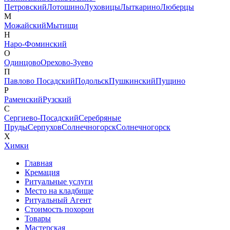
Петровский
Лотошино
Луховицы
Лыткарино
Люберцы
М
Можайский
Мытищи
Н
Наро-Фоминский
О
Одинцово
Орехово-Зуево
П
Павлово Посадский
Подольск
Пушкинский
Пущино
Р
Раменский
Рузский
С
Сергиево-Посадский
Серебряные
Пруды
Серпухов
Солнечногорск
Солнечногорск
Х
Химки
Главная
Кремация
Ритуальные услуги
Место на кладбище
Ритуальный Агент
Стоимость похорон
Товары
Мастерская