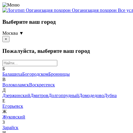
Организация похорон
Организация похорон Все ус
Выберите ваш город
Москва ▼
×
Пожалуйста, выберите ваш город
Б
Балашиха
Богородском
Бронницы
В
Волоколамск
Воскресенск
Д
Дзержинский
Дмитров
Долгопрудный
Домодедово
Дубна
Е
Егорьевск
Ж
Жуковский
З
Зарайск
И