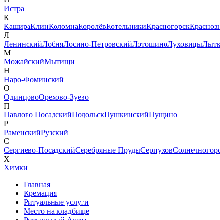
Истра
К
Кашира
Клин
Коломна
Королёв
Котельники
Красногорск
Красноз
Л
Ленинский
Лобня
Лосино-Петровский
Лотошино
Луховицы
Лытк
М
Можайский
Мытищи
Н
Наро-Фоминский
О
Одинцово
Орехово-Зуево
П
Павлово Посадский
Подольск
Пушкинский
Пущино
Р
Раменский
Рузский
С
Сергиево-Посадский
Серебряные Пруды
Серпухов
Солнечногор
Х
Химки
Главная
Кремация
Ритуальные услуги
Место на кладбище
Ритуальный Агент