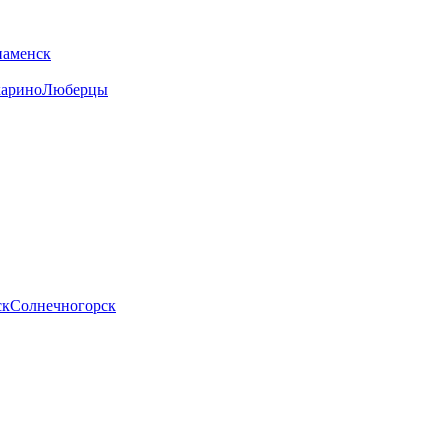
наменск
арино
Люберцы
ск
Солнечногорск