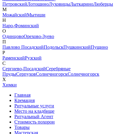
Петровский
Лотошино
Луховицы
Лыткарино
Люберцы
М
Можайский
Мытищи
Н
Наро-Фоминский
О
Одинцово
Орехово-Зуево
П
Павлово Посадский
Подольск
Пушкинский
Пущино
Р
Раменский
Рузский
С
Сергиево-Посадский
Серебряные
Пруды
Серпухов
Солнечногорск
Солнечногорск
Х
Химки
Главная
Кремация
Ритуальные услуги
Место на кладбище
Ритуальный Агент
Стоимость похорон
Товары
Мастерская