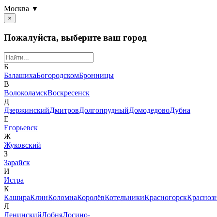
Москва ▼
×
Пожалуйста, выберите ваш город
Б
Балашиха
Богородском
Бронницы
В
Волоколамск
Воскресенск
Д
Дзержинский
Дмитров
Долгопрудный
Домодедово
Дубна
Е
Егорьевск
Ж
Жуковский
З
Зарайск
И
Истра
К
Кашира
Клин
Коломна
Королёв
Котельники
Красногорск
Красноз
Л
Ленинский
Лобня
Лосино-