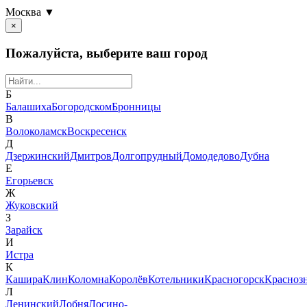
Москва ▼
×
Пожалуйста, выберите ваш город
Б
Балашиха
Богородском
Бронницы
В
Волоколамск
Воскресенск
Д
Дзержинский
Дмитров
Долгопрудный
Домодедово
Дубна
Е
Егорьевск
Ж
Жуковский
З
Зарайск
И
Истра
К
Кашира
Клин
Коломна
Королёв
Котельники
Красногорск
Красноз
Л
Ленинский
Лобня
Лосино-