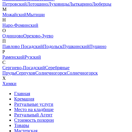
Петровский
Лотошино
Луховицы
Лыткарино
Люберцы
М
Можайский
Мытищи
Н
Наро-Фоминский
О
Одинцово
Орехово-Зуево
П
Павлово Посадский
Подольск
Пушкинский
Пущино
Р
Раменский
Рузский
С
Сергиево-Посадский
Серебряные
Пруды
Серпухов
Солнечногорск
Солнечногорск
Х
Химки
Главная
Кремация
Ритуальные услуги
Место на кладбище
Ритуальный Агент
Стоимость похорон
Товары
Мастерская