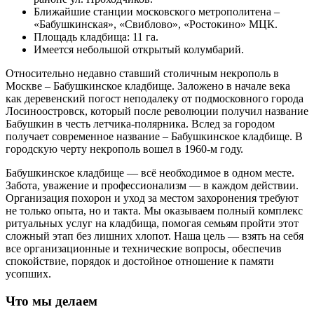
Ближайшие станции московского метрополитена –
«Бабушкинская», «Свиблово», «Ростокино» МЦК.
Площадь кладбища: 11 га.
Имеется небольшой открытый колумбарий.
Относительно недавно ставший столичным некрополь в
Москве – Бабушкинское кладбище. Заложено в начале века
как деревенский погост неподалеку от подмосковного города
Лосиноостровск, который после революции получил название
Бабушкин в честь летчика-полярника. Вслед за городом
получает современное название – Бабушкинское кладбище. В
городскую черту некрополь вошел в 1960-м году.
Бабушкинское кладбище — всё необходимое в одном месте.
Забота, уважение и профессионализм — в каждом действии.
Организация похорон и уход за местом захоронения требуют
не только опыта, но и такта. Мы оказываем полный комплекс
ритуальных услуг на кладбища, помогая семьям пройти этот
сложный этап без лишних хлопот. Наша цель — взять на себя
все организационные и технические вопросы, обеспечив
спокойствие, порядок и достойное отношение к памяти
усопших.
Что мы делаем