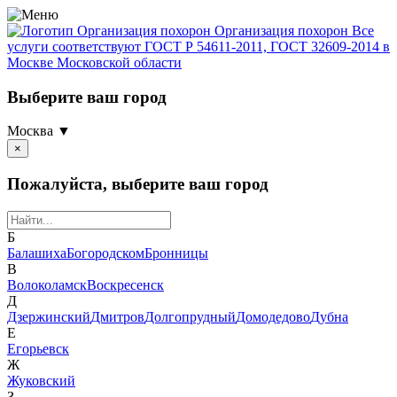
Организация похорон
Организация похорон Все
услуги соответствуют ГОСТ Р 54611-2011, ГОСТ 32609-2014 в
Москве Московской области
Выберите ваш город
Москва ▼
×
Пожалуйста, выберите ваш город
Б
Балашиха
Богородском
Бронницы
В
Волоколамск
Воскресенск
Д
Дзержинский
Дмитров
Долгопрудный
Домодедово
Дубна
Е
Егорьевск
Ж
Жуковский
З