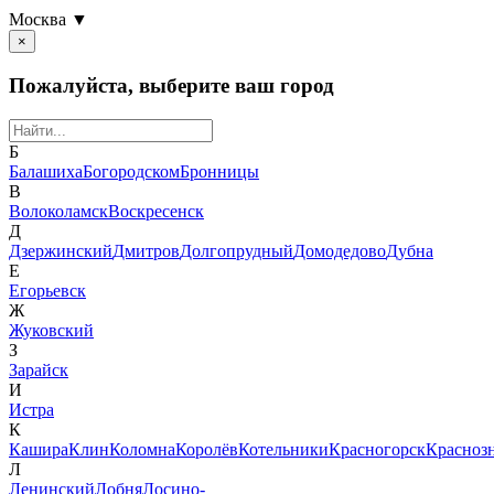
Москва ▼
×
Пожалуйста, выберите ваш город
Б
Балашиха
Богородском
Бронницы
В
Волоколамск
Воскресенск
Д
Дзержинский
Дмитров
Долгопрудный
Домодедово
Дубна
Е
Егорьевск
Ж
Жуковский
З
Зарайск
И
Истра
К
Кашира
Клин
Коломна
Королёв
Котельники
Красногорск
Красноз
Л
Ленинский
Лобня
Лосино-