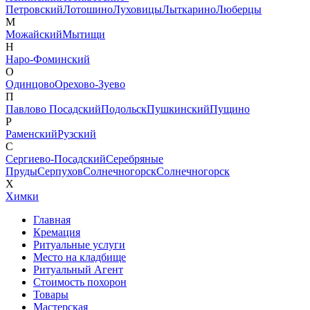
Петровский
Лотошино
Луховицы
Лыткарино
Люберцы
М
Можайский
Мытищи
Н
Наро-Фоминский
О
Одинцово
Орехово-Зуево
П
Павлово Посадский
Подольск
Пушкинский
Пущино
Р
Раменский
Рузский
С
Сергиево-Посадский
Серебряные
Пруды
Серпухов
Солнечногорск
Солнечногорск
Х
Химки
Главная
Кремация
Ритуальные услуги
Место на кладбище
Ритуальный Агент
Стоимость похорон
Товары
Мастерская