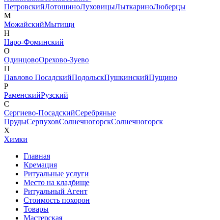
Петровский
Лотошино
Луховицы
Лыткарино
Люберцы
М
Можайский
Мытищи
Н
Наро-Фоминский
О
Одинцово
Орехово-Зуево
П
Павлово Посадский
Подольск
Пушкинский
Пущино
Р
Раменский
Рузский
С
Сергиево-Посадский
Серебряные
Пруды
Серпухов
Солнечногорск
Солнечногорск
Х
Химки
Главная
Кремация
Ритуальные услуги
Место на кладбище
Ритуальный Агент
Стоимость похорон
Товары
Мастерская