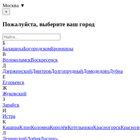
Москва ▼
×
Пожалуйста, выберите ваш город
Б
Балашиха
Богородском
Бронницы
В
Волоколамск
Воскресенск
Д
Дзержинский
Дмитров
Долгопрудный
Домодедово
Дубна
Е
Егорьевск
Ж
Жуковский
З
Зарайск
И
Истра
К
Кашира
Клин
Коломна
Королёв
Котельники
Красногорск
Красноз
Л
Ленинский
Лобня
Лосино-