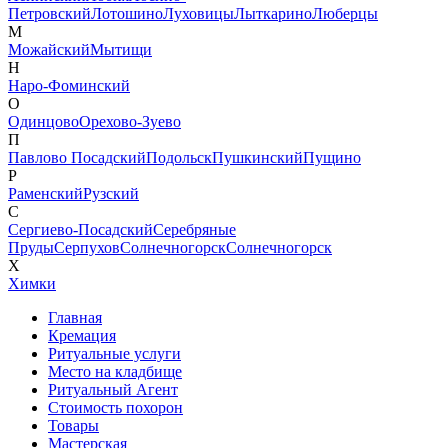
Петровский
Лотошино
Луховицы
Лыткарино
Люберцы
М
Можайский
Мытищи
Н
Наро-Фоминский
О
Одинцово
Орехово-Зуево
П
Павлово Посадский
Подольск
Пушкинский
Пущино
Р
Раменский
Рузский
С
Сергиево-Посадский
Серебряные
Пруды
Серпухов
Солнечногорск
Солнечногорск
Х
Химки
Главная
Кремация
Ритуальные услуги
Место на кладбище
Ритуальный Агент
Стоимость похорон
Товары
Мастерская