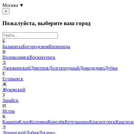
Москва ▼
×
Пожалуйста, выберите ваш город
Б
Балашиха
Богородском
Бронницы
В
Волоколамск
Воскресенск
Д
Дзержинский
Дмитров
Долгопрудный
Домодедово
Дубна
Е
Егорьевск
Ж
Жуковский
З
Зарайск
И
Истра
К
Кашира
Клин
Коломна
Королёв
Котельники
Красногорск
Красноз
Л
Ленинский
Лобня
Лосино-