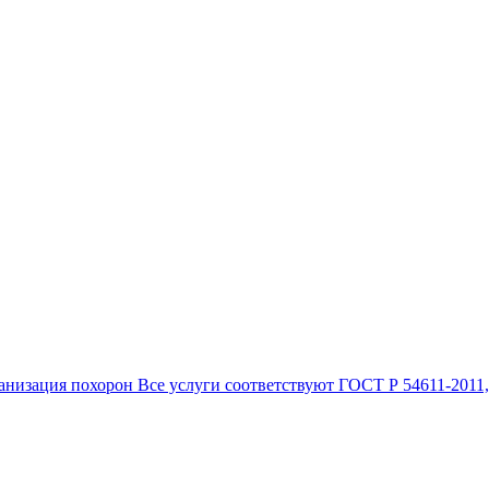
анизация похорон Все услуги соответствуют ГОСТ Р 54611-2011