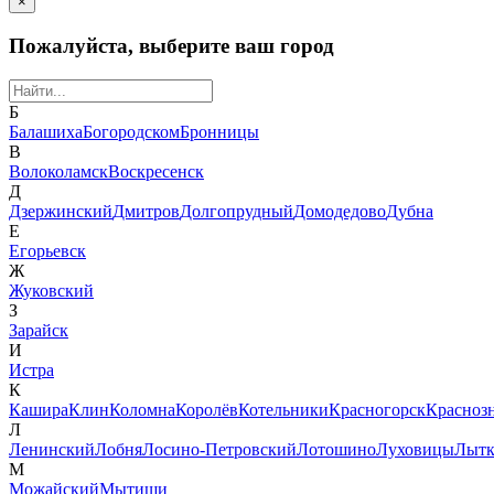
×
Пожалуйста, выберите ваш город
Б
Балашиха
Богородском
Бронницы
В
Волоколамск
Воскресенск
Д
Дзержинский
Дмитров
Долгопрудный
Домодедово
Дубна
Е
Егорьевск
Ж
Жуковский
З
Зарайск
И
Истра
К
Кашира
Клин
Коломна
Королёв
Котельники
Красногорск
Красноз
Л
Ленинский
Лобня
Лосино-Петровский
Лотошино
Луховицы
Лытк
М
Можайский
Мытищи