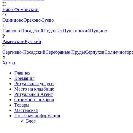
Н
Наро-Фоминский
О
Одинцово
Орехово-Зуево
П
Павлово Посадский
Подольск
Пушкинский
Пущино
Р
Раменский
Рузский
С
Сергиево-Посадский
Серебряные Пруды
Серпухов
Солнечногор
Х
Химки
Главная
Кремация
Ритуальные услуги
Место на кладбище
Ритуальный Агент
Стоимость похорон
Товары
Мастерская
Полезная информация
Блог