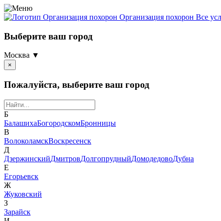
Организация похорон
Организация похорон Все ус
Выберите ваш город
Москва ▼
×
Пожалуйста, выберите ваш город
Б
Балашиха
Богородском
Бронницы
В
Волоколамск
Воскресенск
Д
Дзержинский
Дмитров
Долгопрудный
Домодедово
Дубна
Е
Егорьевск
Ж
Жуковский
З
Зарайск
И