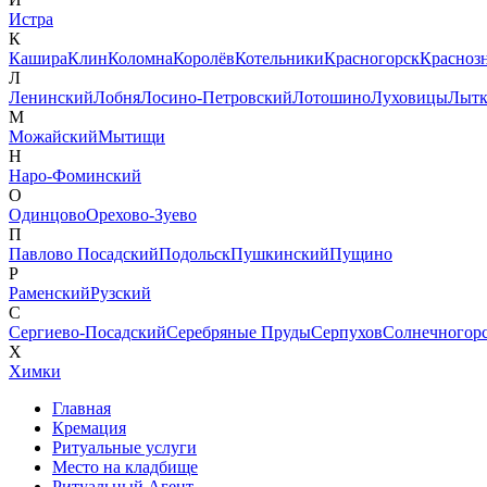
Истра
К
Кашира
Клин
Коломна
Королёв
Котельники
Красногорск
Красноз
Л
Ленинский
Лобня
Лосино-Петровский
Лотошино
Луховицы
Лытк
М
Можайский
Мытищи
Н
Наро-Фоминский
О
Одинцово
Орехово-Зуево
П
Павлово Посадский
Подольск
Пушкинский
Пущино
Р
Раменский
Рузский
С
Сергиево-Посадский
Серебряные Пруды
Серпухов
Солнечногор
Х
Химки
Главная
Кремация
Ритуальные услуги
Место на кладбище
Ритуальный Агент