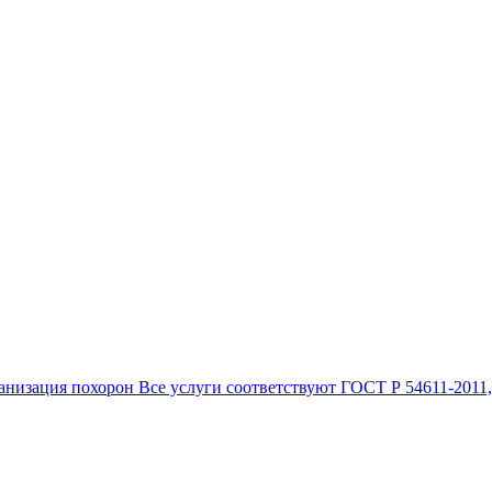
анизация похорон Все услуги соответствуют ГОСТ Р 54611-2011