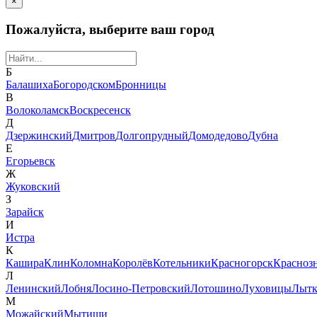
×
Пожалуйста, выберите ваш город
Б
Балашиха
Богородском
Бронницы
В
Волоколамск
Воскресенск
Д
Дзержинский
Дмитров
Долгопрудный
Домодедово
Дубна
Е
Егорьевск
Ж
Жуковский
З
Зарайск
И
Истра
К
Кашира
Клин
Коломна
Королёв
Котельники
Красногорск
Красноз
Л
Ленинский
Лобня
Лосино-Петровский
Лотошино
Луховицы
Лытк
М
Можайский
Мытищи