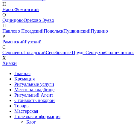
Н
Наро-Фоминский
О
Одинцово
Орехово-Зуево
П
Павлово Посадский
Подольск
Пушкинский
Пущино
Р
Раменский
Рузский
С
Сергиево-Посадский
Серебряные Пруды
Серпухов
Солнечногор
Х
Химки
Главная
Кремация
Ритуальные услуги
Место на кладбище
Ритуальный Агент
Стоимость похорон
Товары
Мастерская
Полезная информация
Блог