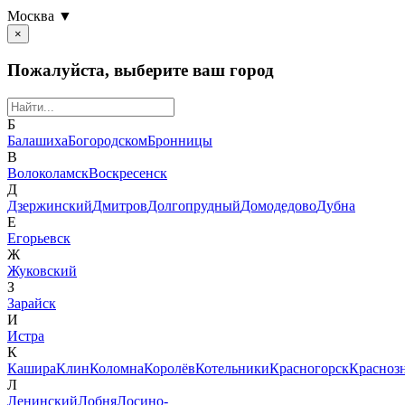
Москва ▼
×
Пожалуйста, выберите ваш город
Б
Балашиха
Богородском
Бронницы
В
Волоколамск
Воскресенск
Д
Дзержинский
Дмитров
Долгопрудный
Домодедово
Дубна
Е
Егорьевск
Ж
Жуковский
З
Зарайск
И
Истра
К
Кашира
Клин
Коломна
Королёв
Котельники
Красногорск
Красноз
Л
Ленинский
Лобня
Лосино-