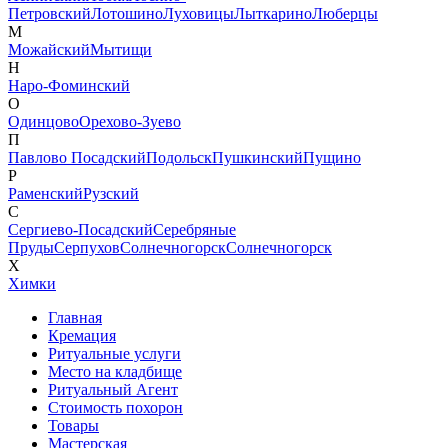
Петровский
Лотошино
Луховицы
Лыткарино
Люберцы
М
Можайский
Мытищи
Н
Наро-Фоминский
О
Одинцово
Орехово-Зуево
П
Павлово Посадский
Подольск
Пушкинский
Пущино
Р
Раменский
Рузский
С
Сергиево-Посадский
Серебряные
Пруды
Серпухов
Солнечногорск
Солнечногорск
Х
Химки
Главная
Кремация
Ритуальные услуги
Место на кладбище
Ритуальный Агент
Стоимость похорон
Товары
Мастерская