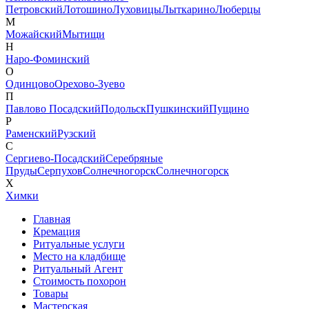
Петровский
Лотошино
Луховицы
Лыткарино
Люберцы
М
Можайский
Мытищи
Н
Наро-Фоминский
О
Одинцово
Орехово-Зуево
П
Павлово Посадский
Подольск
Пушкинский
Пущино
Р
Раменский
Рузский
С
Сергиево-Посадский
Серебряные
Пруды
Серпухов
Солнечногорск
Солнечногорск
Х
Химки
Главная
Кремация
Ритуальные услуги
Место на кладбище
Ритуальный Агент
Стоимость похорон
Товары
Мастерская