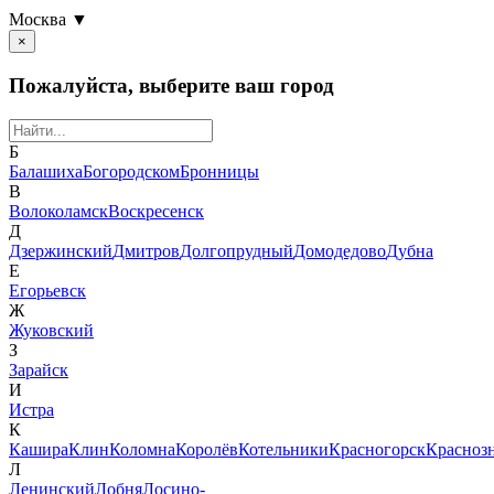
Москва ▼
×
Пожалуйста, выберите ваш город
Б
Балашиха
Богородском
Бронницы
В
Волоколамск
Воскресенск
Д
Дзержинский
Дмитров
Долгопрудный
Домодедово
Дубна
Е
Егорьевск
Ж
Жуковский
З
Зарайск
И
Истра
К
Кашира
Клин
Коломна
Королёв
Котельники
Красногорск
Красноз
Л
Ленинский
Лобня
Лосино-