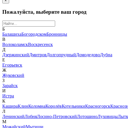
×
Пожалуйста, выберите ваш город
Б
Балашиха
Богородском
Бронницы
В
Волоколамск
Воскресенск
Д
Дзержинский
Дмитров
Долгопрудный
Домодедово
Дубна
Е
Егорьевск
Ж
Жуковский
З
Зарайск
И
Истра
К
Кашира
Клин
Коломна
Королёв
Котельники
Красногорск
Красноз
Л
Ленинский
Лобня
Лосино-Петровский
Лотошино
Луховицы
Лытк
М
Можайский
Мытищи