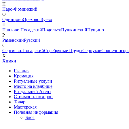
Н
Наро-Фоминский
О
Одинцово
Орехово-Зуево
П
Павлово Посадский
Подольск
Пушкинский
Пущино
Р
Раменский
Рузский
С
Сергиево-Посадский
Серебряные Пруды
Серпухов
Солнечногор
Х
Химки
Главная
Кремация
Ритуальные услуги
Место на кладбище
Ритуальный Агент
Стоимость похорон
Товары
Мастерская
Полезная информация
Блог