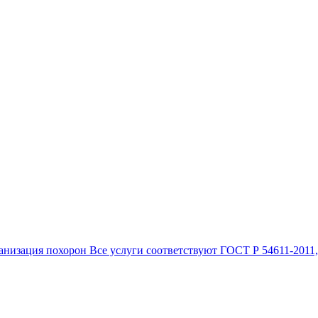
анизация похорон Все услуги соответствуют ГОСТ Р 54611-2011