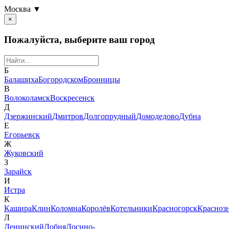
Москва ▼
×
Пожалуйста, выберите ваш город
Б
Балашиха
Богородском
Бронницы
В
Волоколамск
Воскресенск
Д
Дзержинский
Дмитров
Долгопрудный
Домодедово
Дубна
Е
Егорьевск
Ж
Жуковский
З
Зарайск
И
Истра
К
Кашира
Клин
Коломна
Королёв
Котельники
Красногорск
Красноз
Л
Ленинский
Лобня
Лосино-