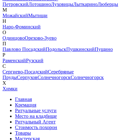
Петровский
Лотошино
Луховицы
Лыткарино
Люберцы
М
Можайский
Мытищи
Н
Наро-Фоминский
О
Одинцово
Орехово-Зуево
П
Павлово Посадский
Подольск
Пушкинский
Пущино
Р
Раменский
Рузский
С
Сергиево-Посадский
Серебряные
Пруды
Серпухов
Солнечногорск
Солнечногорск
Х
Химки
Главная
Кремация
Ритуальные услуги
Место на кладбище
Ритуальный Агент
Стоимость похорон
Товары
Мастерская