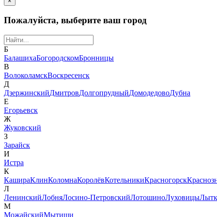
×
Пожалуйста, выберите ваш город
Б
Балашиха
Богородском
Бронницы
В
Волоколамск
Воскресенск
Д
Дзержинский
Дмитров
Долгопрудный
Домодедово
Дубна
Е
Егорьевск
Ж
Жуковский
З
Зарайск
И
Истра
К
Кашира
Клин
Коломна
Королёв
Котельники
Красногорск
Красноз
Л
Ленинский
Лобня
Лосино-Петровский
Лотошино
Луховицы
Лытк
М
Можайский
Мытищи