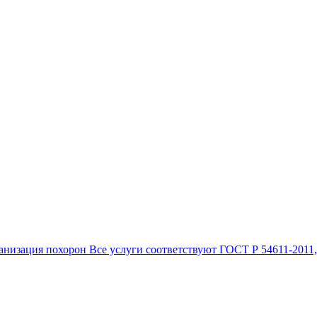
анизация похорон Все услуги соответствуют ГОСТ Р 54611-2011