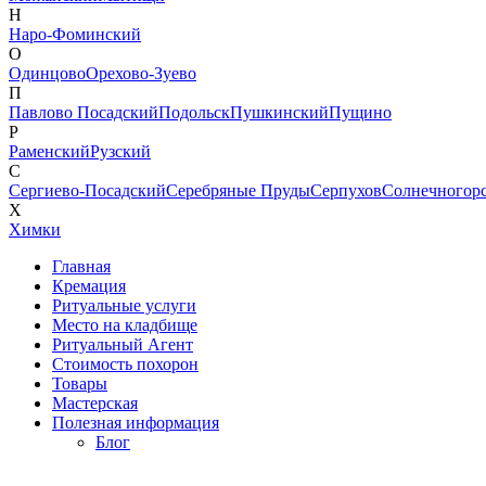
Н
Наро-Фоминский
О
Одинцово
Орехово-Зуево
П
Павлово Посадский
Подольск
Пушкинский
Пущино
Р
Раменский
Рузский
С
Сергиево-Посадский
Серебряные Пруды
Серпухов
Солнечногор
Х
Химки
Главная
Кремация
Ритуальные услуги
Место на кладбище
Ритуальный Агент
Стоимость похорон
Товары
Мастерская
Полезная информация
Блог