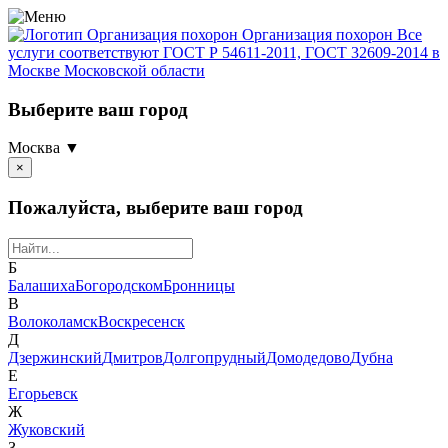
Организация похорон
Организация похорон Все
услуги соответствуют ГОСТ Р 54611-2011, ГОСТ 32609-2014 в
Москве Московской области
Выберите ваш город
Москва ▼
×
Пожалуйста, выберите ваш город
Б
Балашиха
Богородском
Бронницы
В
Волоколамск
Воскресенск
Д
Дзержинский
Дмитров
Долгопрудный
Домодедово
Дубна
Е
Егорьевск
Ж
Жуковский
З