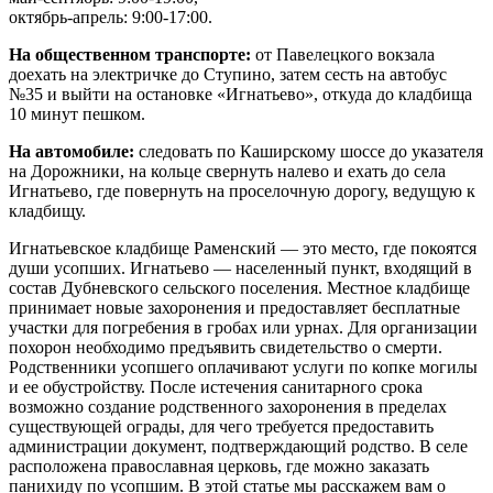
октябрь-апрель: 9:00-17:00.
На общественном транспорте:
от Павелецкого вокзала
доехать на электричке до Ступино, затем сесть на автобус
№35 и выйти на остановке «Игнатьево», откуда до кладбища
10 минут пешком.
На автомобиле:
следовать по Каширскому шоссе до указателя
на Дорожники, на кольце свернуть налево и ехать до села
Игнатьево, где повернуть на проселочную дорогу, ведущую к
кладбищу.
Игнатьевское кладбище Раменский — это место, где покоятся
души усопших. Игнатьево — населенный пункт, входящий в
состав Дубневского сельского поселения. Местное кладбище
принимает новые захоронения и предоставляет бесплатные
участки для погребения в гробах или урнах. Для организации
похорон необходимо предъявить свидетельство о смерти.
Родственники усопшего оплачивают услуги по копке могилы
и ее обустройству. После истечения санитарного срока
возможно создание родственного захоронения в пределах
существующей ограды, для чего требуется предоставить
администрации документ, подтверждающий родство. В селе
расположена православная церковь, где можно заказать
панихиду по усопшим. В этой статье мы расскажем вам о