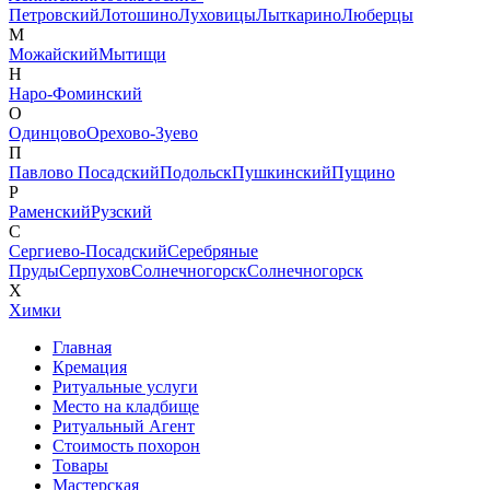
Петровский
Лотошино
Луховицы
Лыткарино
Люберцы
М
Можайский
Мытищи
Н
Наро-Фоминский
О
Одинцово
Орехово-Зуево
П
Павлово Посадский
Подольск
Пушкинский
Пущино
Р
Раменский
Рузский
С
Сергиево-Посадский
Серебряные
Пруды
Серпухов
Солнечногорск
Солнечногорск
Х
Химки
Главная
Кремация
Ритуальные услуги
Место на кладбище
Ритуальный Агент
Стоимость похорон
Товары
Мастерская