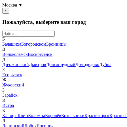
Москва ▼
×
Пожалуйста, выберите ваш город
Б
Балашиха
Богородском
Бронницы
В
Волоколамск
Воскресенск
Д
Дзержинский
Дмитров
Долгопрудный
Домодедово
Дубна
Е
Егорьевск
Ж
Жуковский
З
Зарайск
И
Истра
К
Кашира
Клин
Коломна
Королёв
Котельники
Красногорск
Красноз
Л
Ленинский
Лобня
Лосино-