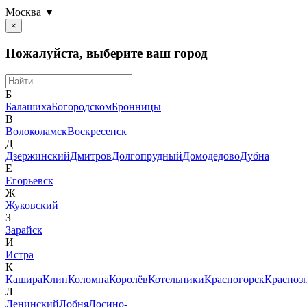
Москва ▼
×
Пожалуйста, выберите ваш город
Б
Балашиха
Богородском
Бронницы
В
Волоколамск
Воскресенск
Д
Дзержинский
Дмитров
Долгопрудный
Домодедово
Дубна
Е
Егорьевск
Ж
Жуковский
З
Зарайск
И
Истра
К
Кашира
Клин
Коломна
Королёв
Котельники
Красногорск
Красноз
Л
Ленинский
Лобня
Лосино-