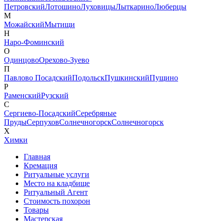
Петровский
Лотошино
Луховицы
Лыткарино
Люберцы
М
Можайский
Мытищи
Н
Наро-Фоминский
О
Одинцово
Орехово-Зуево
П
Павлово Посадский
Подольск
Пушкинский
Пущино
Р
Раменский
Рузский
С
Сергиево-Посадский
Серебряные
Пруды
Серпухов
Солнечногорск
Солнечногорск
Х
Химки
Главная
Кремация
Ритуальные услуги
Место на кладбище
Ритуальный Агент
Стоимость похорон
Товары
Мастерская