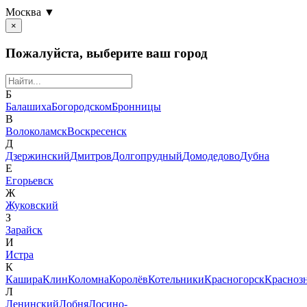
Москва ▼
×
Пожалуйста, выберите ваш город
Б
Балашиха
Богородском
Бронницы
В
Волоколамск
Воскресенск
Д
Дзержинский
Дмитров
Долгопрудный
Домодедово
Дубна
Е
Егорьевск
Ж
Жуковский
З
Зарайск
И
Истра
К
Кашира
Клин
Коломна
Королёв
Котельники
Красногорск
Красноз
Л
Ленинский
Лобня
Лосино-