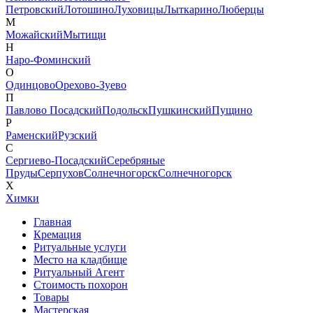
Петровский
Лотошино
Луховицы
Лыткарино
Люберцы
М
Можайский
Мытищи
Н
Наро-Фоминский
О
Одинцово
Орехово-Зуево
П
Павлово Посадский
Подольск
Пушкинский
Пущино
Р
Раменский
Рузский
С
Сергиево-Посадский
Серебряные
Пруды
Серпухов
Солнечногорск
Солнечногорск
Х
Химки
Главная
Кремация
Ритуальные услуги
Место на кладбище
Ритуальный Агент
Стоимость похорон
Товары
Мастерская