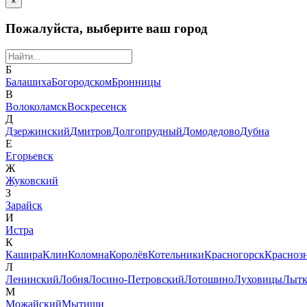
×
Пожалуйста, выберите ваш город
Б
Балашиха
Богородском
Бронницы
В
Волоколамск
Воскресенск
Д
Дзержинский
Дмитров
Долгопрудный
Домодедово
Дубна
Е
Егорьевск
Ж
Жуковский
З
Зарайск
И
Истра
К
Кашира
Клин
Коломна
Королёв
Котельники
Красногорск
Красноз
Л
Ленинский
Лобня
Лосино-Петровский
Лотошино
Луховицы
Лытк
М
Можайский
Мытищи