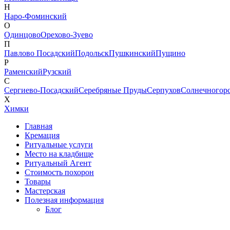
Н
Наро-Фоминский
О
Одинцово
Орехово-Зуево
П
Павлово Посадский
Подольск
Пушкинский
Пущино
Р
Раменский
Рузский
С
Сергиево-Посадский
Серебряные Пруды
Серпухов
Солнечногор
Х
Химки
Главная
Кремация
Ритуальные услуги
Место на кладбище
Ритуальный Агент
Стоимость похорон
Товары
Мастерская
Полезная информация
Блог