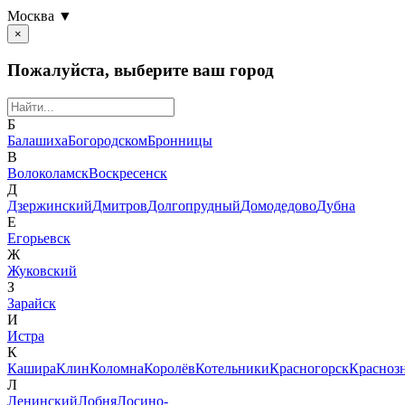
Москва ▼
×
Пожалуйста, выберите ваш город
Б
Балашиха
Богородском
Бронницы
В
Волоколамск
Воскресенск
Д
Дзержинский
Дмитров
Долгопрудный
Домодедово
Дубна
Е
Егорьевск
Ж
Жуковский
З
Зарайск
И
Истра
К
Кашира
Клин
Коломна
Королёв
Котельники
Красногорск
Красноз
Л
Ленинский
Лобня
Лосино-