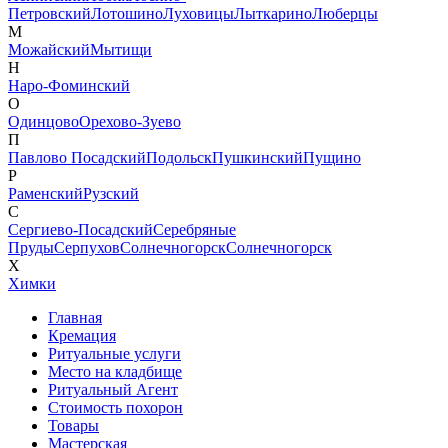
Петровский
Лотошино
Луховицы
Лыткарино
Люберцы
М
Можайский
Мытищи
Н
Наро-Фоминский
О
Одинцово
Орехово-Зуево
П
Павлово Посадский
Подольск
Пушкинский
Пущино
Р
Раменский
Рузский
С
Сергиево-Посадский
Серебряные
Пруды
Серпухов
Солнечногорск
Солнечногорск
Х
Химки
Главная
Кремация
Ритуальные услуги
Место на кладбище
Ритуальный Агент
Стоимость похорон
Товары
Мастерская