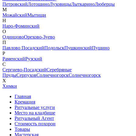
Петровский
Лотошино
Луховицы
Лыткарино
Люберцы
М
Можайский
Мытищи
Н
Наро-Фоминский
О
Одинцово
Орехово-Зуево
П
Павлово Посадский
Подольск
Пушкинский
Пущино
Р
Раменский
Рузский
С
Сергиево-Посадский
Серебряные
Пруды
Серпухов
Солнечногорск
Солнечногорск
Х
Химки
Главная
Кремация
Ритуальные услуги
Место на кладбище
Ритуальный Агент
Стоимость похорон
Товары
Мастерская