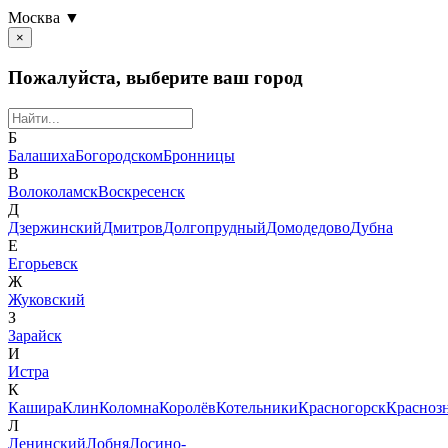
Москва ▼
×
Пожалуйста, выберите ваш город
Б
Балашиха
Богородском
Бронницы
В
Волоколамск
Воскресенск
Д
Дзержинский
Дмитров
Долгопрудный
Домодедово
Дубна
Е
Егорьевск
Ж
Жуковский
З
Зарайск
И
Истра
К
Кашира
Клин
Коломна
Королёв
Котельники
Красногорск
Красноз
Л
Ленинский
Лобня
Лосино-