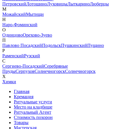
Петровский
Лотошино
Луховицы
Лыткарино
Люберцы
М
Можайский
Мытищи
Н
Наро-Фоминский
О
Одинцово
Орехово-Зуево
П
Павлово Посадский
Подольск
Пушкинский
Пущино
Р
Раменский
Рузский
С
Сергиево-Посадский
Серебряные
Пруды
Серпухов
Солнечногорск
Солнечногорск
Х
Химки
Главная
Кремация
Ритуальные услуги
Место на кладбище
Ритуальный Агент
Стоимость похорон
Товары
Мастерская