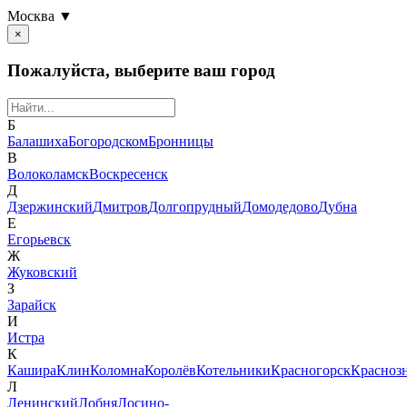
Москва ▼
×
Пожалуйста, выберите ваш город
Б
Балашиха
Богородском
Бронницы
В
Волоколамск
Воскресенск
Д
Дзержинский
Дмитров
Долгопрудный
Домодедово
Дубна
Е
Егорьевск
Ж
Жуковский
З
Зарайск
И
Истра
К
Кашира
Клин
Коломна
Королёв
Котельники
Красногорск
Красноз
Л
Ленинский
Лобня
Лосино-