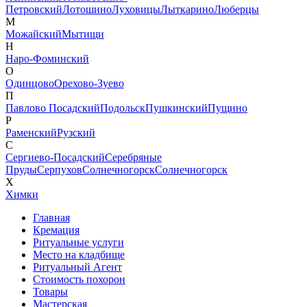
Петровский
Лотошино
Луховицы
Лыткарино
Люберцы
М
Можайский
Мытищи
Н
Наро-Фоминский
О
Одинцово
Орехово-Зуево
П
Павлово Посадский
Подольск
Пушкинский
Пущино
Р
Раменский
Рузский
С
Сергиево-Посадский
Серебряные
Пруды
Серпухов
Солнечногорск
Солнечногорск
Х
Химки
Главная
Кремация
Ритуальные услуги
Место на кладбище
Ритуальный Агент
Стоимость похорон
Товары
Мастерская