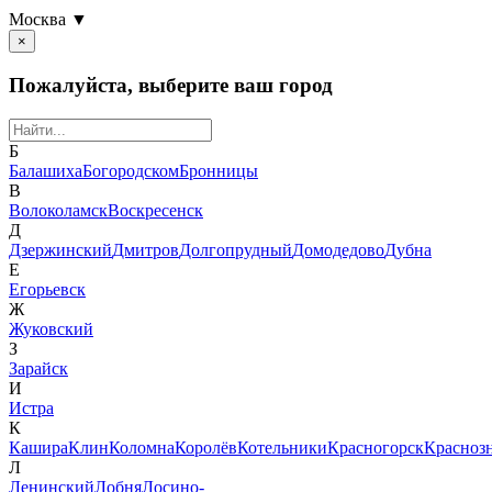
Москва ▼
×
Пожалуйста, выберите ваш город
Б
Балашиха
Богородском
Бронницы
В
Волоколамск
Воскресенск
Д
Дзержинский
Дмитров
Долгопрудный
Домодедово
Дубна
Е
Егорьевск
Ж
Жуковский
З
Зарайск
И
Истра
К
Кашира
Клин
Коломна
Королёв
Котельники
Красногорск
Красноз
Л
Ленинский
Лобня
Лосино-