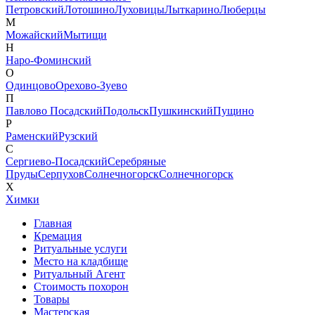
Петровский
Лотошино
Луховицы
Лыткарино
Люберцы
М
Можайский
Мытищи
Н
Наро-Фоминский
О
Одинцово
Орехово-Зуево
П
Павлово Посадский
Подольск
Пушкинский
Пущино
Р
Раменский
Рузский
С
Сергиево-Посадский
Серебряные
Пруды
Серпухов
Солнечногорск
Солнечногорск
Х
Химки
Главная
Кремация
Ритуальные услуги
Место на кладбище
Ритуальный Агент
Стоимость похорон
Товары
Мастерская