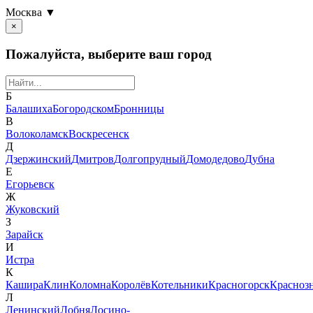
Москва ▼
×
Пожалуйста, выберите ваш город
Б
Балашиха
Богородском
Бронницы
В
Волоколамск
Воскресенск
Д
Дзержинский
Дмитров
Долгопрудный
Домодедово
Дубна
Е
Егорьевск
Ж
Жуковский
З
Зарайск
И
Истра
К
Кашира
Клин
Коломна
Королёв
Котельники
Красногорск
Красноз
Л
Ленинский
Лобня
Лосино-