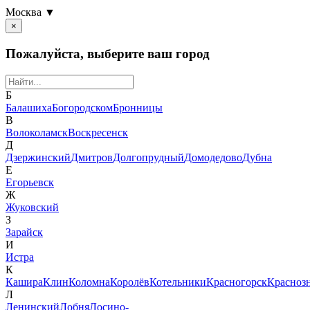
Москва ▼
×
Пожалуйста, выберите ваш город
Б
Балашиха
Богородском
Бронницы
В
Волоколамск
Воскресенск
Д
Дзержинский
Дмитров
Долгопрудный
Домодедово
Дубна
Е
Егорьевск
Ж
Жуковский
З
Зарайск
И
Истра
К
Кашира
Клин
Коломна
Королёв
Котельники
Красногорск
Красноз
Л
Ленинский
Лобня
Лосино-