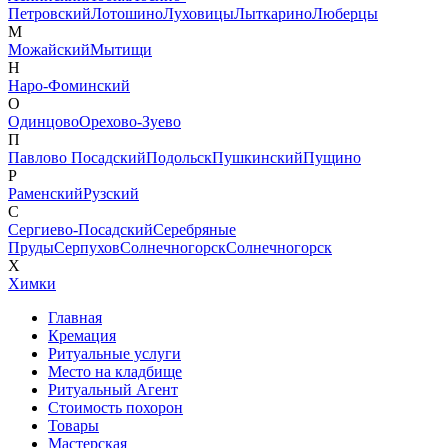
Петровский
Лотошино
Луховицы
Лыткарино
Люберцы
М
Можайский
Мытищи
Н
Наро-Фоминский
О
Одинцово
Орехово-Зуево
П
Павлово Посадский
Подольск
Пушкинский
Пущино
Р
Раменский
Рузский
С
Сергиево-Посадский
Серебряные
Пруды
Серпухов
Солнечногорск
Солнечногорск
Х
Химки
Главная
Кремация
Ритуальные услуги
Место на кладбище
Ритуальный Агент
Стоимость похорон
Товары
Мастерская