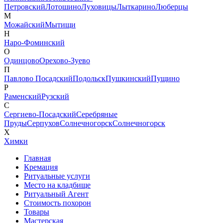
Петровский
Лотошино
Луховицы
Лыткарино
Люберцы
М
Можайский
Мытищи
Н
Наро-Фоминский
О
Одинцово
Орехово-Зуево
П
Павлово Посадский
Подольск
Пушкинский
Пущино
Р
Раменский
Рузский
С
Сергиево-Посадский
Серебряные
Пруды
Серпухов
Солнечногорск
Солнечногорск
Х
Химки
Главная
Кремация
Ритуальные услуги
Место на кладбище
Ритуальный Агент
Стоимость похорон
Товары
Мастерская