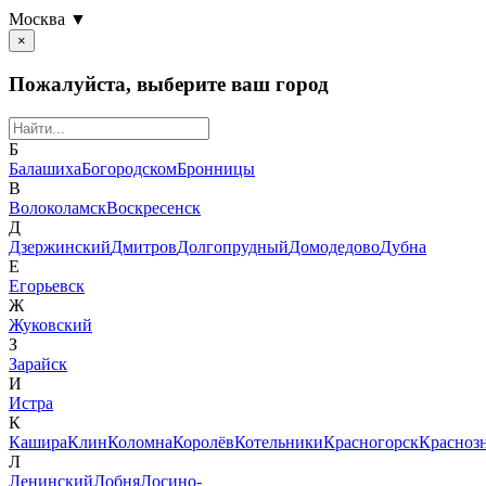
Москва ▼
×
Пожалуйста, выберите ваш город
Б
Балашиха
Богородском
Бронницы
В
Волоколамск
Воскресенск
Д
Дзержинский
Дмитров
Долгопрудный
Домодедово
Дубна
Е
Егорьевск
Ж
Жуковский
З
Зарайск
И
Истра
К
Кашира
Клин
Коломна
Королёв
Котельники
Красногорск
Красноз
Л
Ленинский
Лобня
Лосино-