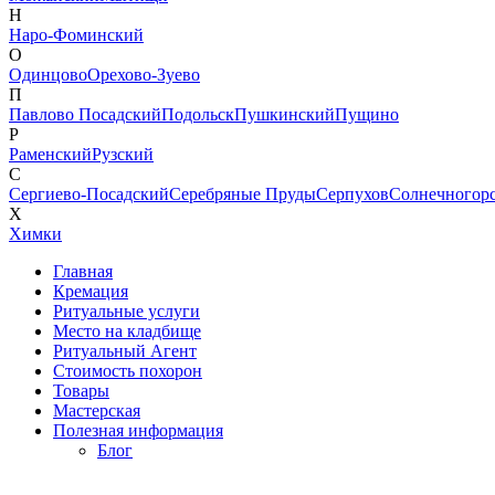
Н
Наро-Фоминский
О
Одинцово
Орехово-Зуево
П
Павлово Посадский
Подольск
Пушкинский
Пущино
Р
Раменский
Рузский
С
Сергиево-Посадский
Серебряные Пруды
Серпухов
Солнечногор
Х
Химки
Главная
Кремация
Ритуальные услуги
Место на кладбище
Ритуальный Агент
Стоимость похорон
Товары
Мастерская
Полезная информация
Блог