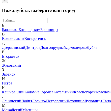
×
Пожалуйста, выберите ваш город
Б
Балашиха
Богородском
Бронницы
В
Волоколамск
Воскресенск
Д
Дзержинский
Дмитров
Долгопрудный
Домодедово
Дубна
Е
Егорьевск
Ж
Жуковский
З
Зарайск
И
Истра
К
Кашира
Клин
Коломна
Королёв
Котельники
Красногорск
Красноз
Л
Ленинский
Лобня
Лосино-Петровский
Лотошино
Луховицы
Лытк
М
Можайский
Мытищи