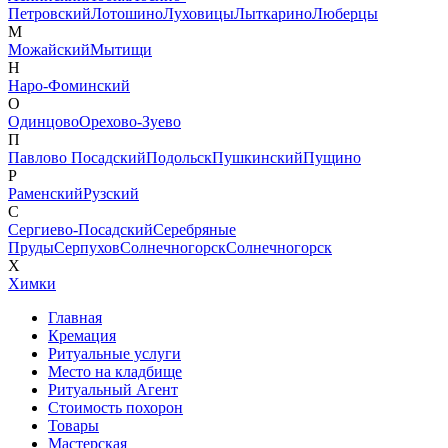
Петровский
Лотошино
Луховицы
Лыткарино
Люберцы
М
Можайский
Мытищи
Н
Наро-Фоминский
О
Одинцово
Орехово-Зуево
П
Павлово Посадский
Подольск
Пушкинский
Пущино
Р
Раменский
Рузский
С
Сергиево-Посадский
Серебряные
Пруды
Серпухов
Солнечногорск
Солнечногорск
Х
Химки
Главная
Кремация
Ритуальные услуги
Место на кладбище
Ритуальный Агент
Стоимость похорон
Товары
Мастерская