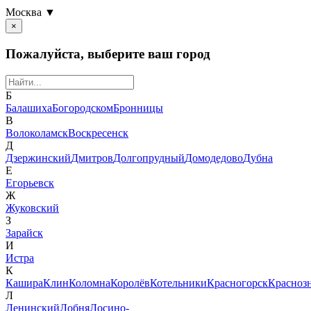
Москва ▼
×
Пожалуйста, выберите ваш город
Б
Балашиха
Богородском
Бронницы
В
Волоколамск
Воскресенск
Д
Дзержинский
Дмитров
Долгопрудный
Домодедово
Дубна
Е
Егорьевск
Ж
Жуковский
З
Зарайск
И
Истра
К
Кашира
Клин
Коломна
Королёв
Котельники
Красногорск
Красноз
Л
Ленинский
Лобня
Лосино-