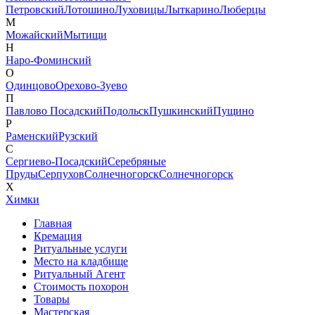
Петровский
Лотошино
Луховицы
Лыткарино
Люберцы
М
Можайский
Мытищи
Н
Наро-Фоминский
О
Одинцово
Орехово-Зуево
П
Павлово Посадский
Подольск
Пушкинский
Пущино
Р
Раменский
Рузский
С
Сергиево-Посадский
Серебряные
Пруды
Серпухов
Солнечногорск
Солнечногорск
Х
Химки
Главная
Кремация
Ритуальные услуги
Место на кладбище
Ритуальный Агент
Стоимость похорон
Товары
Мастерская