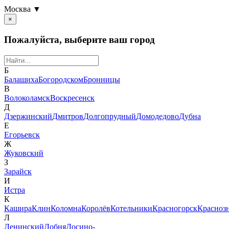
Москва ▼
×
Пожалуйста, выберите ваш город
Б
Балашиха
Богородском
Бронницы
В
Волоколамск
Воскресенск
Д
Дзержинский
Дмитров
Долгопрудный
Домодедово
Дубна
Е
Егорьевск
Ж
Жуковский
З
Зарайск
И
Истра
К
Кашира
Клин
Коломна
Королёв
Котельники
Красногорск
Красноз
Л
Ленинский
Лобня
Лосино-