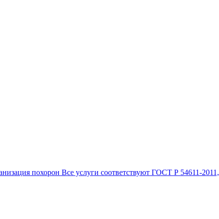
анизация похорон Все услуги соответствуют ГОСТ Р 54611-2011