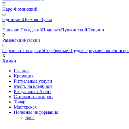
Н
Наро-Фоминский
О
Одинцово
Орехово-Зуево
П
Павлово Посадский
Подольск
Пушкинский
Пущино
Р
Раменский
Рузский
С
Сергиево-Посадский
Серебряные Пруды
Серпухов
Солнечногор
Х
Химки
Главная
Кремация
Ритуальные услуги
Место на кладбище
Ритуальный Агент
Стоимость похорон
Товары
Мастерская
Полезная информация
Блог