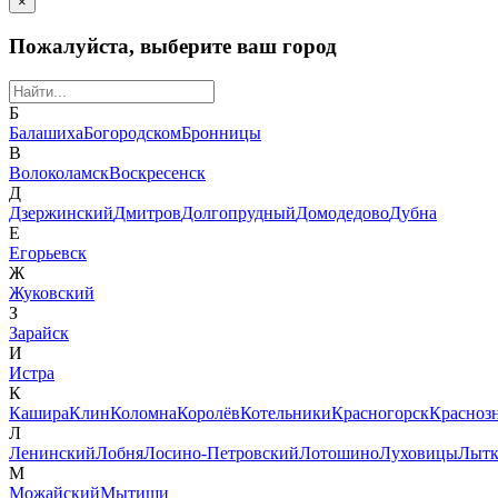
×
Пожалуйста, выберите ваш город
Б
Балашиха
Богородском
Бронницы
В
Волоколамск
Воскресенск
Д
Дзержинский
Дмитров
Долгопрудный
Домодедово
Дубна
Е
Егорьевск
Ж
Жуковский
З
Зарайск
И
Истра
К
Кашира
Клин
Коломна
Королёв
Котельники
Красногорск
Красноз
Л
Ленинский
Лобня
Лосино-Петровский
Лотошино
Луховицы
Лытк
М
Можайский
Мытищи